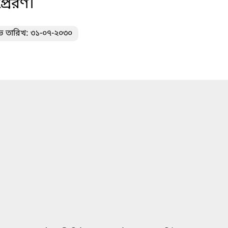
্রেরণ।
ভ তারিখ: ৩১-০৭-২০৩০