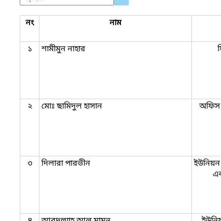
নং
নাম
১
শামীমুন নাহার
২
মোঃ ছামিদুল হাসান
অফিস 
৩
দিলারা পারভীন
ইউনিয়ন 
এব
৪
আবদুল্ল্যাহ আল মামুন
ইউনিয়