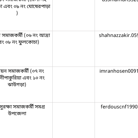
 এবং ০৯ নং ঘোষেরপাড়া
)
 সমাজকর্মী (০৬ নং আদ্রা
shahnazzakir.0
ং ০৮ নং ফুলকোচা)
য়ন সমাজকর্মী (০৭ নং
imranhosen009
নীপাকুরিয়া এবং ১০ নং
ঝাউগড়া)
সুরক্ষা সমাজকর্মী সমগ্র
ferdouscnf199
উপজেলা