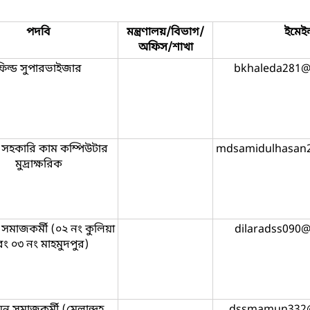
পদবি
মন্ত্রণালয়/বিভাগ/
ইমেই
অফিস/শাখা
ফিল্ড সুপারভাইজার
bkhaleda281@
সহকারি কাম কম্পিউটার
mdsamidulhasan
মুদ্রাক্ষরিক
সমাজকর্মী (০২ নং কুলিয়া
dilaradss090
ং ০৩ নং মাহমুদপুর)
ন সমাজকর্মী (মেলান্দহ
dssmamun332@