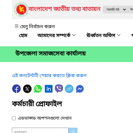
বাংলাদেশ জাতীয় তথ্য বাতায়ন
মেনু নির্বাচন করুন
আমাদের সম্পর্কে
ঊর্ধ্বতন অফিস
উপজেলা সমাজসেবা কার্যালয়
এই কনটেন্টটি শেয়ার করতে ক্লিক করুন
কর্মচারী প্রোফাইল
এডভান্সড অপশনগুলো দেখান