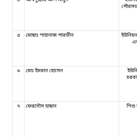
পৌরসভা
৫
মোছাঃ শাহানাজ পারভীন
ইউনিয়ন
এব
৬
মোঃ ইমরান হোসেন
ইউনি
চরবা
৭
ফেরদৌস হাছান
শিশু 