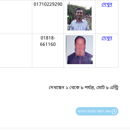
01710229290
দেখুন
01818-
দেখুন
661160
দেখছেন ১ থেকে ৯ পর্যন্ত, মোট ৯ এন্ট্রি
আপনার মতামত প্রদান করুন