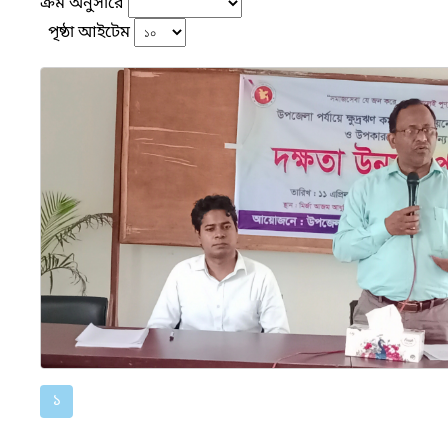
ক্রম অনুসারে
পৃষ্ঠা আইটেম
১