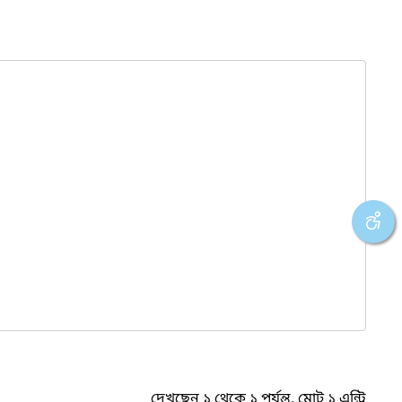
দেখছেন ১ থেকে ১ পর্যন্ত, মোট ১ এন্ট্রি